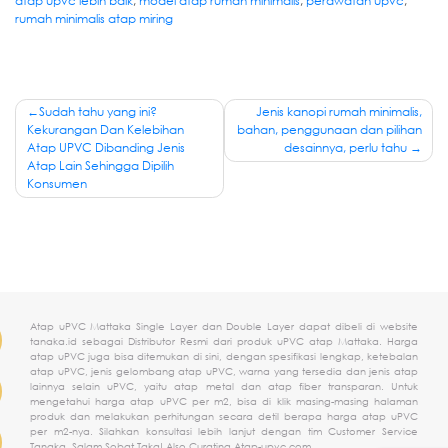
atap upvc lebih baik
,
model atap rumah minimalis
,
perawatan upvc
,
rumah minimalis atap miring
Post
Sudah tahu yang ini?
Jenis kanopi rumah minimalis,
Kekurangan Dan Kelebihan
bahan, penggunaan dan pilihan
navigation
Atap UPVC Dibanding Jenis
desainnya, perlu tahu
Atap Lain Sehingga Dipilih
Konsumen
Atap uPVC Mattaka Single Layer dan Double Layer dapat dibeli di website
tanaka.id sebagai Distributor Resmi dari produk uPVC atap Mattaka. Harga
atap uPVC juga bisa ditemukan di sini, dengan spesifikasi lengkap, ketebalan
atap uPVC, jenis gelombang atap uPVC, warna yang tersedia dan jenis atap
lainnya selain uPVC, yaitu atap metal dan atap fiber transparan. Untuk
mengetahui harga atap uPVC per m2, bisa di klik masing-masing halaman
produk dan melakukan perhitungan secara detil berapa harga atap uPVC
per m2-nya. Silahkan konsultasi lebih lanjut dengan tim Customer Service
Tanaka. Salam Sobat Taka! Also Curating
Atap-upvc.com