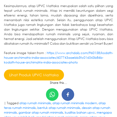
Kesimpulannya, atap UPVC Mattaka merupakan salah satu pilihan yang
tepat untuk rumah minimalis. Atap ini memiliki keuntungan dalam segi
efisiensi energi, tahan lama, mudah dipasang dan dipelihara, serta
menambah nilai estetika rumah. Selain itu, penggunaan atap UPVC
Mattaka juga ramah lingkungan dan tidak berbahaya bagi kesehatan
dan lingkungan sekitar. Dengan menggunakan atap UPVC Mattaka,
Anda bisa mendapatkan rumah minimalis yang sejuk, nyaman, dan
hemat energi. Jadi setelah menggunakan Atap UPVC Mattaka baru bisa
dikatakan rumah itu minimalis? Coba dan buktikan sendiri ya Smart Buyer!
Feature image taken from :
https://www.archdaily.com/960158/kodath-
house-archimatrix-india-associates/607743aaebb5fc016543b86b-
kodath-house-archimatrix-india-associates-photo
Lihat Produk UPVC Mattaka
Share this…
|
Tagged
atap rumah minimalis
,
atap rumah minimalis modern
,
atap
teras rumah minimalis
,
bentuk atap rumah minimalis
,
desain atap rumah
minimalis
,
gambar atap rumah minimalis
,
kualitas bahan upvc
,
mengapa