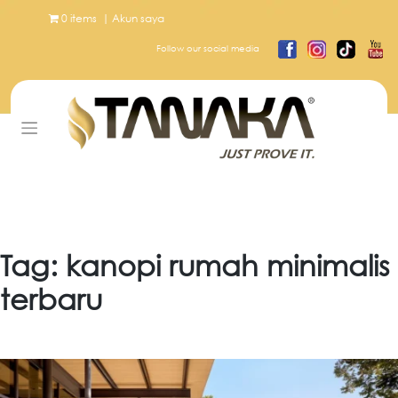
Skip
0 items
|
Akun saya
to
content
Follow our social media
Tag:
kanopi rumah minimalis
terbaru