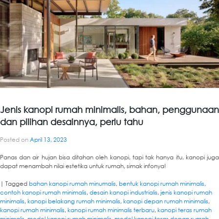
Jenis kanopi rumah minimalis, bahan, penggunaan
dan pilihan desainnya, perlu tahu
Posted on
April 13, 2023
Panas dan air hujan bisa ditahan oleh kanopi, tapi tak hanya itu, kanopi juga
dapat menambah nilai estetika untuk rumah, simak infonya!
|
Tagged
bahan kanopi rumah minumalis
,
bentuk kanopi rumah minimalis
,
contoh kanopi rumah minimalis
,
desain kanopi industrialis
,
jenis kanopi rumah
minimalis
,
kanopi belakang rumah minimalis
,
kanopi depan rumah minimalis
,
kanopi rumah minimalis
,
kanopi rumah minimalis terbaru
,
kanopi teras rumah
minimalis
,
model kanopi rumah minimalis
,
model kanopi teras depan rumah